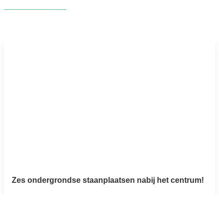
NIEUW
Zes ondergrondse staanplaatsen nabij het centrum!
Gasstraat 3, 2850 Boom
(ref.
3105
)