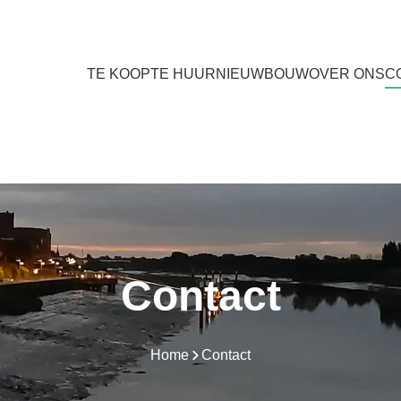
TE KOOP
TE HUUR
NIEUWBOUW
OVER ONS
C
Contact
Home
Contact