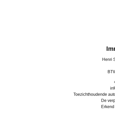
Im
Henri 
BTW
in
Toezichthoudende autor
De verp
Erkend 