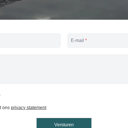
E-mail
*
.
t ons
privacy statement
Versturen