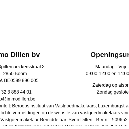
mo Dillen bv
Openingsu
Spillemaeckersstraat 3
Maandag - Vrijd
2850 Boom
09:00-12:00 en 14:0
. BE0599 896 005
Zaterdag op afsp
+32 3 888 44 01
Zondag geslote
fo@immodillen.be
iteit: Beroepsinstituut van Vastgoedmakelaars, Luxemburgstra
lichte vermeldingen op de website van vastgoedmakelaars vin
Vastgoedmakelaar-Bemiddelaar: Sven Dillen - BIV nr.: 509652 
BA en borgstelling via NV AXA Belgium (polisnr. 730.390.160)