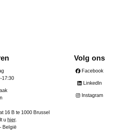
ren
Volg ons
ag
Facebook
0-17:30
LinkedIn
raak
Instagram
n
at 16 B te 1000 Brussel
dt u
hier
.
- België