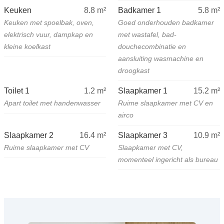
Keuken
8.8
m²
Badkamer 1
5.8
m²
Keuken met spoelbak, oven,
Goed onderhouden badkamer
elektrisch vuur, dampkap en
met wastafel, bad-
kleine koelkast
douchecombinatie en
aansluiting wasmachine en
droogkast
Toilet 1
1.2
m²
Slaapkamer 1
15.2
m²
Apart toilet met handenwasser
Ruime slaapkamer met CV en
airco
Slaapkamer 2
16.4
m²
Slaapkamer 3
10.9
m²
Ruime slaapkamer met CV
Slaapkamer met CV,
momenteel ingericht als bureau