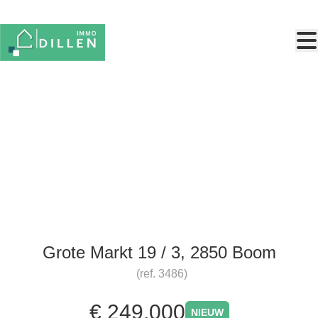
Ga naar hoofdinhoud
Ruim appartement met drie
slaapkamers en een uitzicht!
Grote Markt 19 / 3, 2850 Boom
(ref.
3486
)
€ 249.000
NIEUW