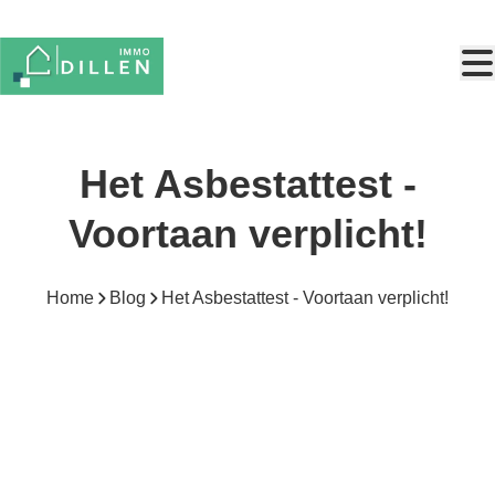
Ga naar hoofdinhoud
Het Asbestattest -
Voortaan verplicht!
Home
Blog
Het Asbestattest - Voortaan verplicht!
Verplicht? Ja!
Verkoop je een woonst gebouwd
vóór het jaar 2001
?
Dan is een asbestattest voortaan verplicht!