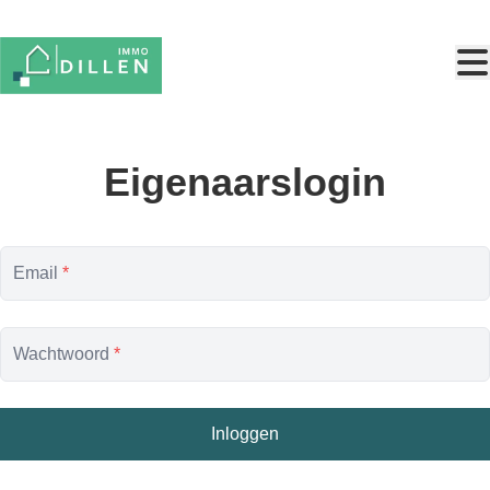
Ga naar hoofdinhoud
Eigenaarslogin
Email
*
Wachtwoord
*
Inloggen