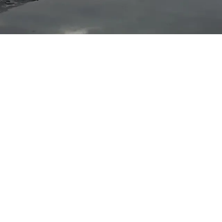
Een bod uitbrengen?
RMULIER" te klikken, kan u een document downloaden voor h
cument in en let ook vooral op het juiste adres van het pand waa
 daarom weloverwogen en informeer u grondig over het pand en
Een leidraad kan de website van de
Vlaamse overheid
zijn.
Bodformulier