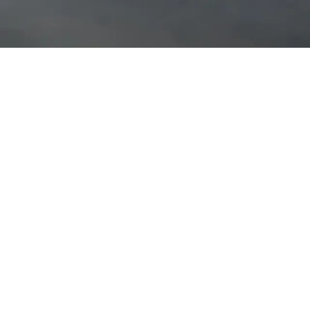
et uitbrengen van uw bod.
rop u dit bod uitbrengt.
 over een eventueel krediet.