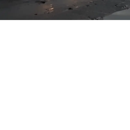
Door hieronder op "BODFO
Vul telkens het hele do
Een bod is bindend! Doe het