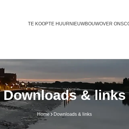
TE KOOP
TE HUUR
NIEUWBOUW
OVER ONS
C
Downloads & links
Home
Downloads & links