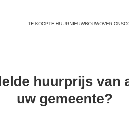
TE KOOP
TE HUUR
NIEUWBOUW
OVER ONS
C
elde huurprijs van
uw gemeente?