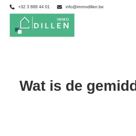
Ga naar hoofdinhoud
+32 3 888 44 01
info@immodillen.be
Wat is de gemidd