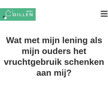
Ga naar hoofdinhoud
Wat met mijn lening als
mijn ouders het
vruchtgebruik schenken
aan mij?
Ik heb in 2018 een hypothecaire lening afgesloten voor de
financiering van de naakte eigendom van een
nieuwbouwappartement. Het krediet wordt gedekt door een