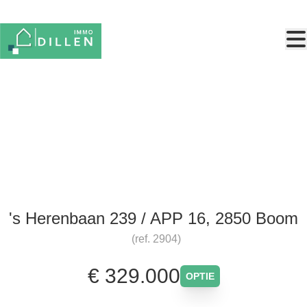
Ga naar hoofdinhoud
Appartement met terras
's Herenbaan 239 / APP 16, 2850 Boom
(ref.
2904
)
€ 329.000
OPTIE