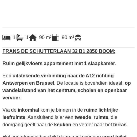
1
1
90
m²
90
m²
FRANS DE SCHUTTERLAAN 32 B1 2850 BOOM:
Ruim gelijkvloers appartement met 1 slaapkamer.
Een
uitstekende verbinding naar de A12 richting
Antwerpen en Brussel
. De locatie is bovendien ideaal:
op
wandelafstand van het centrum, scholen en openbaar
vervoer
.
Via de
inkomhal
kom je binnen in de
ruime lichtrijke
leefruimte
. Aansluitend is er een
tweede ruimte
, die
doorgang geeft naar de
keuken
en verder naar het
terras
.
Het appartement beschikt daarnaast over een
apart toilet
,