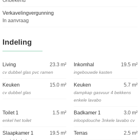
Onbekend
Verkavelingvergunning
In aanvraag
Indeling
Living
23.3
m²
Inkomhal
19.5
m²
cv dubbel glas pvc ramen
ingebouwde kasten
Keuken
15.0
m²
Keuken
5.7
m²
cv dubbel glas
dampkap gasvuur 4 bekkens
enkele lavabo
Toilet 1
1.5
m²
Badkamer 1
3.0
m²
enkel het toilet
inloopdouche 3nkele lavabo cv
Slaapkamer 1
19.5
m²
Terras
2.5
m²