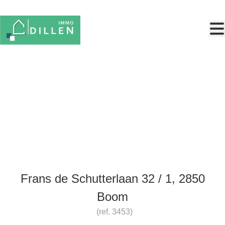
Ga naar hoofdinhoud
Gelijkvloers appartement met 1
slaapkamer Boom
Frans de Schutterlaan 32 / 1, 2850
Boom
(ref.
3453
)