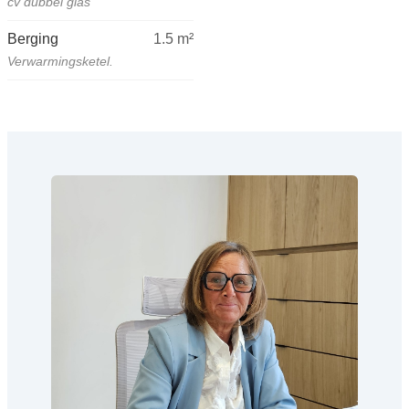
cv dubbel glas
Berging
1.5
m²
Verwarmingsketel.