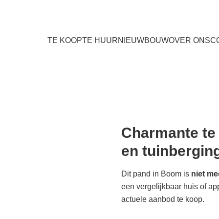
TE KOOP
TE HUUR
NIEUWBOUW
OVER ONS
C
Charmante te 
en tuinbergin
Dit pand in Boom is
niet me
een vergelijkbaar huis of a
actuele aanbod te koop.