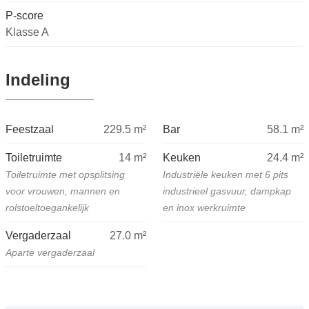
P-score
Klasse A
Indeling
Feestzaal
229.5
m²
Bar
58.1
m²
Toiletruimte
14
m²
Keuken
24.4
m²
Toiletruimte met opsplitsing
Industriële keuken met 6 pits
voor vrouwen, mannen en
industrieel gasvuur, dampkap
rolstoeltoegankelijk
en inox werkruimte
Vergaderzaal
27.0
m²
Aparte vergaderzaal