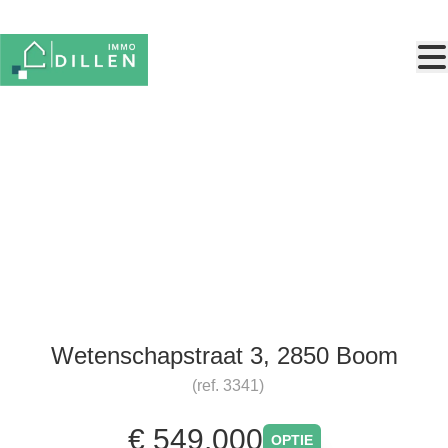
Ga naar hoofdinhoud
Buurthuis met verbruikszaal en
keuken
Wetenschapstraat 3, 2850 Boom
(ref.
3341
)
€ 549.000
OPTIE