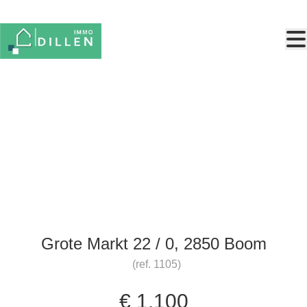
Ga naar hoofdinhoud
Handelsgelijkvloers op de
Grote Markt
Grote Markt 22 / 0, 2850 Boom
(ref.
1105
)
€ 1.100