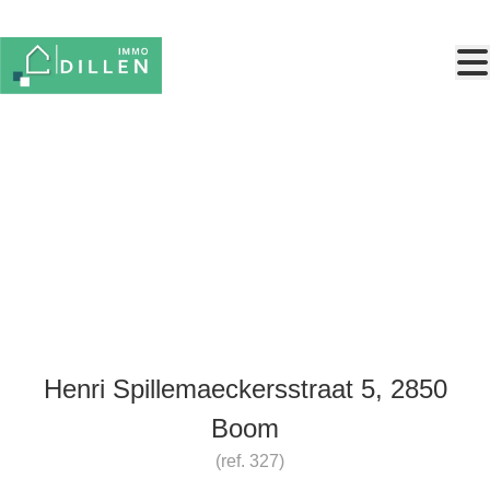
Ga naar hoofdinhoud
2 autostaanplaatsen in het
centrum.
Henri Spillemaeckersstraat 5, 2850
Boom
(ref.
327
)