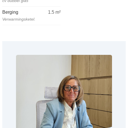
cv dubbel glas
Berging
1.5
m²
Verwarmingsketel.