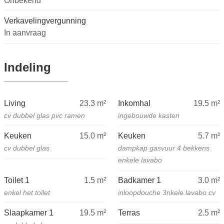
Onbekend
Verkavelingvergunning
In aanvraag
Indeling
Living
23.3
m²
Inkomhal
19.5
m²
cv dubbel glas pvc ramen
ingebouwde kasten
Keuken
15.0
m²
Keuken
5.7
m²
cv dubbel glas
dampkap gasvuur 4 bekkens
enkele lavabo
Toilet 1
1.5
m²
Badkamer 1
3.0
m²
enkel het toilet
inloopdouche 3nkele lavabo cv
Slaapkamer 1
19.5
m²
Terras
2.5
m²