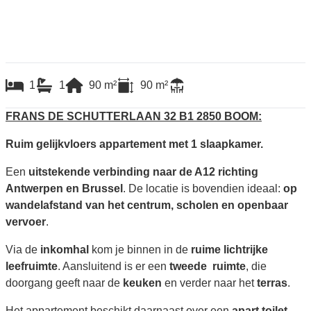
1
1
90
m²
90
m²
FRANS DE SCHUTTERLAAN 32 B1 2850 BOOM:
Ruim gelijkvloers appartement met 1 slaapkamer.
Een
uitstekende verbinding naar de A12 richting
Antwerpen en Brussel
. De locatie is bovendien ideaal:
op
wandelafstand van het centrum, scholen en openbaar
vervoer
.
Via de
inkomhal
kom je binnen in de
ruime lichtrijke
leefruimte
. Aansluitend is er een
tweede ruimte
, die
doorgang geeft naar de
keuken
en verder naar het
terras
.
Het appartement beschikt daarnaast over een
apart toilet
,