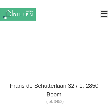
Ga naar hoofdinhoud
Gelijkvloers appartement met 1
slaapkamer Boom
Frans de Schutterlaan 32 / 1, 2850
Boom
(ref.
3453
)