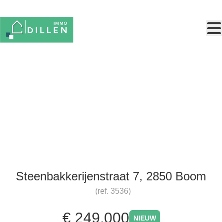
Ga naar hoofdinhoud
Centraal gelegen woning met
terras
Steenbakkerijenstraat 7, 2850 Boom
(ref.
3536
)
€ 249.000
NIEUW