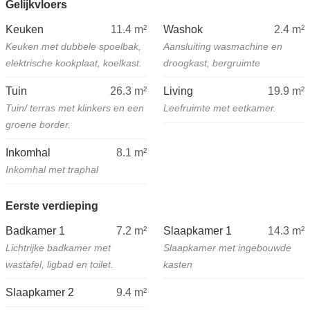
Gelijkvloers
Keuken
11.4
m²
Washok
2.4
m²
Keuken met dubbele spoelbak,
Aansluiting wasmachine en
elektrische kookplaat, koelkast.
droogkast, bergruimte
Tuin
26.3
m²
Living
19.9
m²
Tuin/ terras met klinkers en een
Leefruimte met eetkamer.
groene border.
Inkomhal
8.1
m²
Inkomhal met traphal
Eerste verdieping
Badkamer 1
7.2
m²
Slaapkamer 1
14.3
m²
Lichtrijke badkamer met
Slaapkamer met ingebouwde
wastafel, ligbad en toilet.
kasten
Slaapkamer 2
9.4
m²