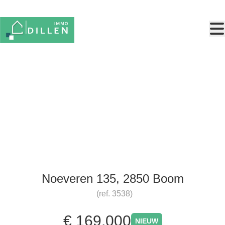
Ga naar hoofdinhoud
Compacte woning met veranda
en garage!
Noeveren 135, 2850 Boom
(ref.
3538
)
€ 169.000
NIEUW