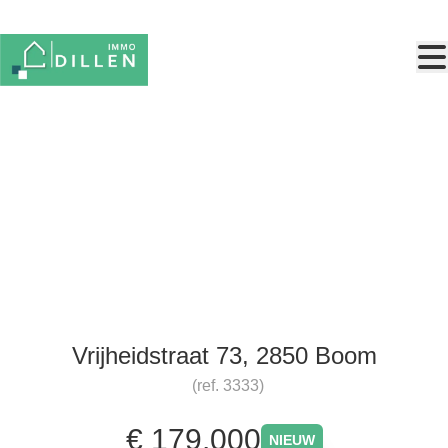
Ga naar hoofdinhoud
Te renoveren woning met
garage
Vrijheidstraat 73, 2850 Boom
(ref.
3333
)
€ 179.000
NIEUW