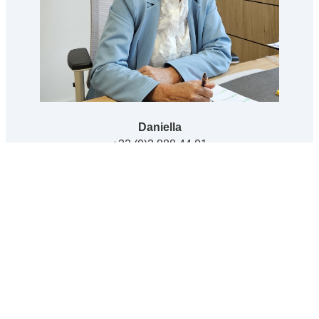
Daniella
+32 (0)3 888 44 01
daniella@immodillen.be
Info aanvragen
Deel dit pand