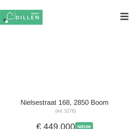
Ga naar hoofdinhoud
Uniek nieuwbouwwoning met
staanplaats en tuintje!
Nielsestraat 168, 2850 Boom
(ref.
3276
)
€ 449.000
NIEUW