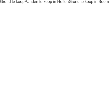
Grond te koop
Panden te koop in Heffen
Grond te koop in Boom
Kaartweergave
Zoekopdracht
Sorteer op