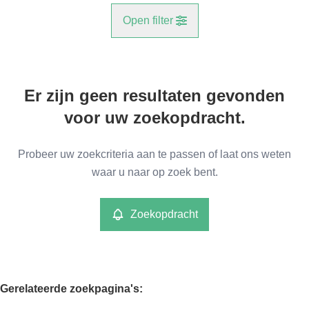
Open filter
Gemeente
Er zijn geen resultaten gevonden
Heffen (2801)
Remove
voor uw zoekopdracht.
Type
Probeer uw zoekcriteria aan te passen of laat ons weten
Grond
waar u naar op zoek bent.
Remove
Zoekopdracht
Meer criteria
min
max
Gerelateerde zoekpagina's
: