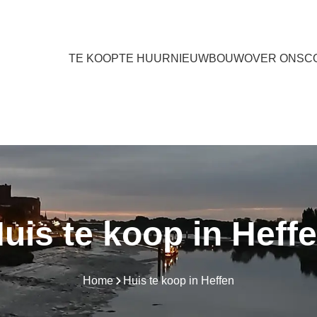
TE KOOP
TE HUUR
NIEUWBOUW
OVER ONS
C
uis te koop in Heff
Home
Huis te koop in Heffen