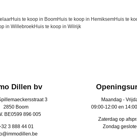
elaar
Huis te koop in Boom
Huis te koop in Hemiksem
Huis te ko
op in Willebroek
Huis te koop in Wilrijk
mo Dillen bv
Openingsu
Spillemaeckersstraat 3
Maandag - Vrijd
2850 Boom
09:00-12:00 en 14:0
. BE0599 896 005
Zaterdag op afsp
+32 3 888 44 01
Zondag geslote
fo@immodillen.be