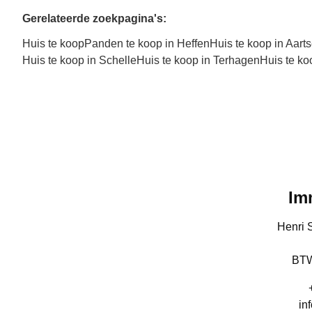
Gerelateerde zoekpagina's
:
Huis te koop
Panden te koop in Heffen
Huis te koop in Aarts
Huis te koop in Schelle
Huis te koop in Terhagen
Huis te ko
Im
Henri 
BTW
in