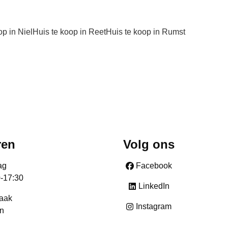
op in Niel
Huis te koop in Reet
Huis te koop in Rumst
ren
Volg ons
ag
Facebook
0-17:30
LinkedIn
raak
Instagram
n