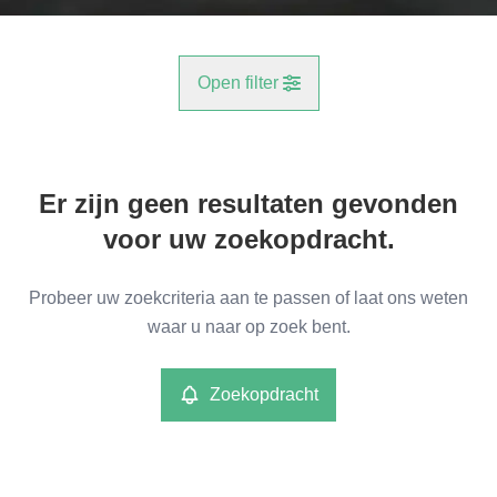
Open filter
Gemeente
Er zijn geen resultaten gevonden
Heffen (2801)
Remove
voor uw zoekopdracht.
Type
Probeer uw zoekcriteria aan te passen of laat ons weten
Opbrengsteigendom
waar u naar op zoek bent.
Remove
Zoekopdracht
Meer criteria
min
max