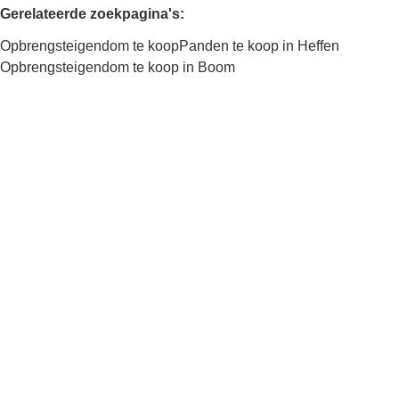
Gerelateerde zoekpagina's
:
Opbrengsteigendom te koop
Panden te koop in Heffen
Opbrengsteigendom te koop in Boom
Kaartweergave
Zoekopdracht
Sorteer op