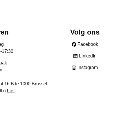
ren
Volg ons
ag
Facebook
0-17:30
LinkedIn
raak
Instagram
n
at 16 B te 1000 Brussel
dt u
hier
.
- België