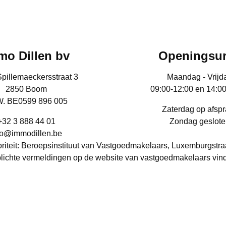
mo Dillen bv
Openingsu
Spillemaeckersstraat 3
Maandag - Vrijd
2850 Boom
09:00-12:00 en 14:0
. BE0599 896 005
Zaterdag op afsp
+32 3 888 44 01
Zondag geslote
fo@immodillen.be
iteit: Beroepsinstituut van Vastgoedmakelaars, Luxemburgstra
lichte vermeldingen op de website van vastgoedmakelaars vin
Vastgoedmakelaar-Bemiddelaar: Sven Dillen - BIV nr.: 509652 
BA en borgstelling via NV AXA Belgium (polisnr. 730.390.160)
RPR: Antwerpen