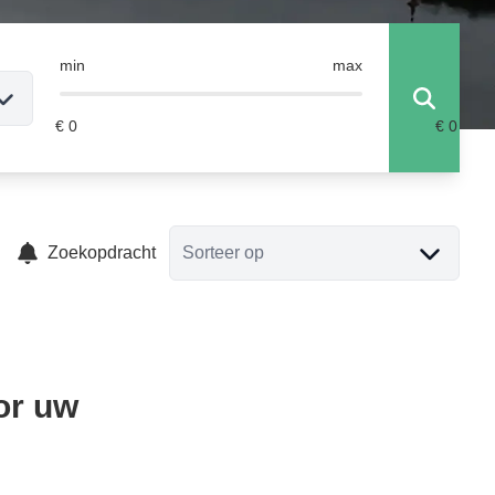
min
max
Zoekopdracht
Sorteer op
or uw