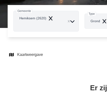
Gemeente
Type
Hemiksem (2620)
Remove
Grond
Re
Kaartweergave
Er z