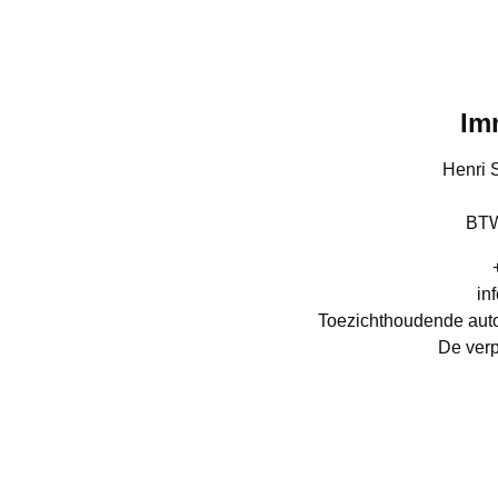
Im
Henri 
BTW
in
Toezichthoudende autor
De verp
Erkend 