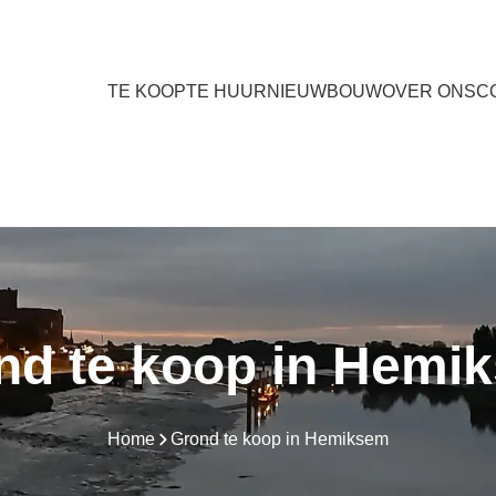
TE KOOP
TE HUUR
NIEUWBOUW
OVER ONS
C
nd te koop in Hemi
Home
Grond te koop in Hemiksem