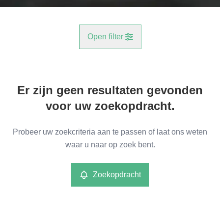
Open filter
Gemeente
Er zijn geen resultaten gevonden
Hoboken (2660)
Remove
voor uw zoekopdracht.
Type
Probeer uw zoekcriteria aan te passen of laat ons weten
Commercieel
waar u naar op zoek bent.
Remove
Zoekopdracht
Meer criteria
min
max