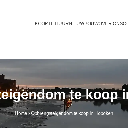
TE KOOP
TE HUUR
NIEUWBOUW
OVER ONS
C
eigendom te koop 
Home
Opbrengsteigendom te koop in Hoboken