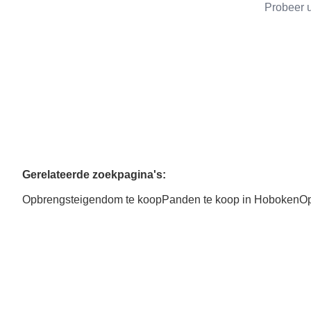
Probeer u
Gerelateerde zoekpagina's
:
Opbrengsteigendom te koop
Panden te koop in Hoboken
Op