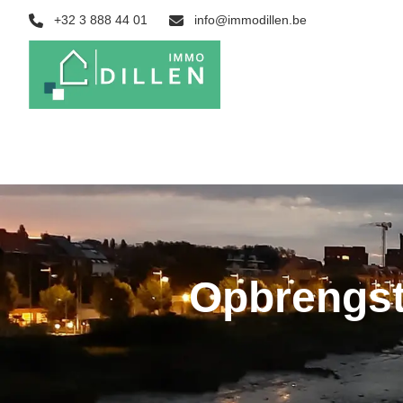
Ga naar hoofdinhoud
+32 3 888 44 01
info@immodillen.be
Opbrengst