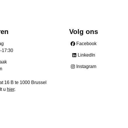
ren
Volg ons
ag
Facebook
0-17:30
LinkedIn
raak
Instagram
n
at 16 B te 1000 Brussel
dt u
hier
.
- België