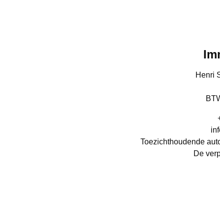
Im
Henri 
BTW
in
Toezichthoudende autor
De verp
Erkend 