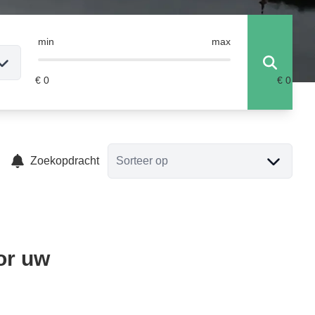
min
max
Zoekopdracht
Sorteer op
or uw