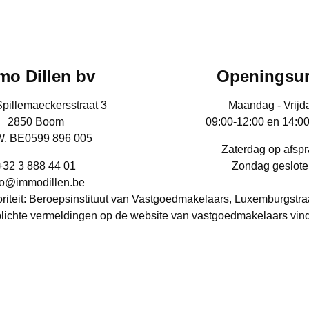
mo Dillen bv
Openingsu
Spillemaeckersstraat 3
Maandag - Vrijd
2850 Boom
09:00-12:00 en 14:0
. BE0599 896 005
Zaterdag op afsp
+32 3 888 44 01
Zondag geslote
fo@immodillen.be
iteit: Beroepsinstituut van Vastgoedmakelaars, Luxemburgstra
lichte vermeldingen op de website van vastgoedmakelaars vin
Vastgoedmakelaar-Bemiddelaar: Sven Dillen - BIV nr.: 509652 
BA en borgstelling via NV AXA Belgium (polisnr. 730.390.160)
RPR: Antwerpen