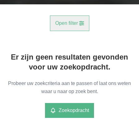
Open filter
Gemeente
Er zijn geen resultaten gevonden
Niel (2845)
Remove
voor uw zoekopdracht.
Type
Probeer uw zoekcriteria aan te passen of laat ons weten
Commercieel
waar u naar op zoek bent.
Remove
Zoekopdracht
Meer criteria
min
max