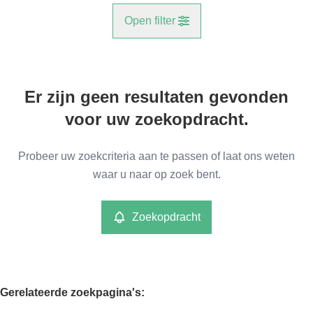
Open filter
Gemeente
Er zijn geen resultaten gevonden
Niel (2845)
Remove
voor uw zoekopdracht.
Type
Probeer uw zoekcriteria aan te passen of laat ons weten
Kantoren
waar u naar op zoek bent.
Remove
Zoekopdracht
Meer criteria
min
max
Gerelateerde zoekpagina's
: