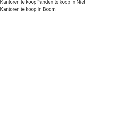
Kantoren te koop
Panden te koop in Niel
Kantoren te koop in Boom
Kaartweergave
Zoekopdracht
Sorteer op