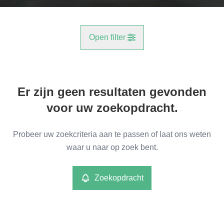
Open filter
Gemeente
Er zijn geen resultaten gevonden
Reet (2840)
Remove
voor uw zoekopdracht.
Type
Probeer uw zoekcriteria aan te passen of laat ons weten
Industrieel
waar u naar op zoek bent.
Remove
Zoekopdracht
Meer criteria
min
max