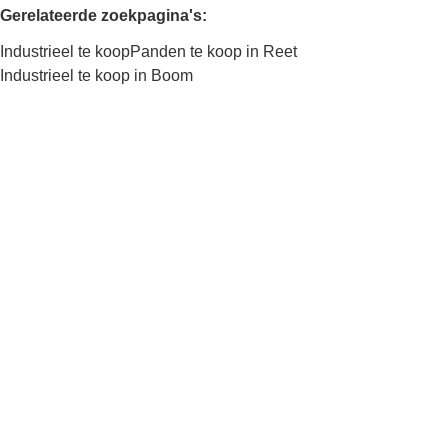
Gerelateerde zoekpagina's
:
Industrieel te koop
Panden te koop in Reet
Industrieel te koop in Boom
Kaartweergave
Zoekopdracht
Sorteer op