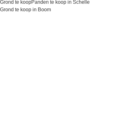
Grond te koop
Panden te koop in Schelle
Grond te koop in Boom
Kaartweergave
Zoekopdracht
Sorteer op