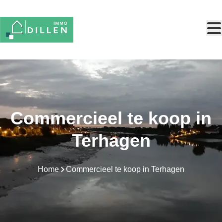
Ga naar hoofdinhoud
Commercieel te koop in
Terhagen
Home
Commercieel te koop in Terhagen