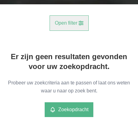
Open filter
Gemeente
Er zijn geen resultaten gevonden
Reet (2840)
Remove
voor uw zoekopdracht.
Type
Probeer uw zoekcriteria aan te passen of laat ons weten
Commercieel
waar u naar op zoek bent.
Remove
Zoekopdracht
Meer criteria
min
max