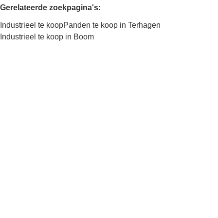
Gerelateerde zoekpagina's
:
Industrieel te koop
Panden te koop in Terhagen
Industrieel te koop in Boom
Kaartweergave
Zoekopdracht
Sorteer op