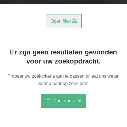
Open filter
Gemeente
Er zijn geen resultaten gevonden
Reet (2840)
Remove
voor uw zoekopdracht.
Type
Probeer uw zoekcriteria aan te passen of laat ons weten
Industrieel
waar u naar op zoek bent.
Remove
Zoekopdracht
Meer criteria
min
max