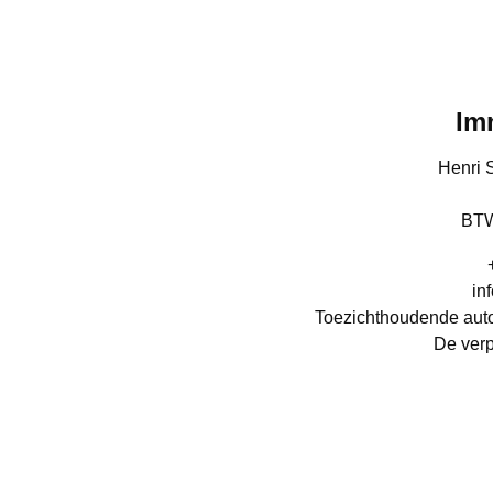
Im
Henri 
BTW
in
Toezichthoudende autor
De verp
Erkend 