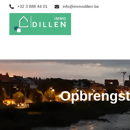
Ga naar hoofdinhoud
+32 3 888 44 01
info@immodillen.be
Opbrengst