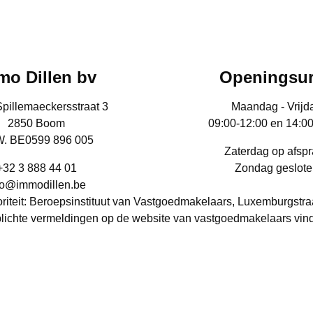
mo Dillen bv
Openingsu
Spillemaeckersstraat 3
Maandag - Vrijd
2850 Boom
09:00-12:00 en 14:0
. BE0599 896 005
Zaterdag op afsp
+32 3 888 44 01
Zondag geslote
fo@immodillen.be
iteit: Beroepsinstituut van Vastgoedmakelaars, Luxemburgstra
lichte vermeldingen op de website van vastgoedmakelaars vin
Vastgoedmakelaar-Bemiddelaar: Sven Dillen - BIV nr.: 509652 
BA en borgstelling via NV AXA Belgium (polisnr. 730.390.160)
RPR: Antwerpen