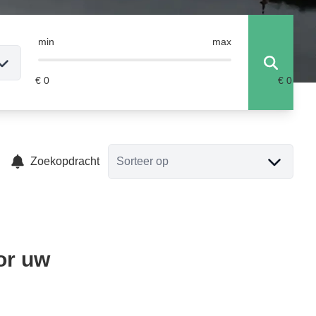
min
max
Zoekopdracht
Sorteer op
or uw