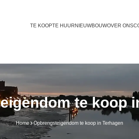
TE KOOP
TE HUUR
NIEUWBOUW
OVER ONS
C
eigendom te koop i
Home
Opbrengsteigendom te koop in Terhagen