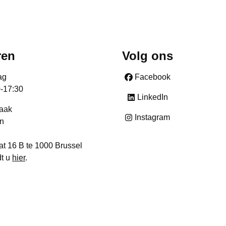
ren
Volg ons
ag
Facebook
0-17:30
LinkedIn
raak
Instagram
n
at 16 B te 1000 Brussel
dt u
hier
.
- België