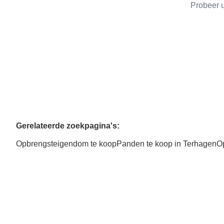
Probeer u
Gerelateerde zoekpagina's
:
Opbrengsteigendom te koop
Panden te koop in Terhagen
O