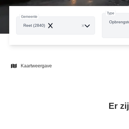
Type
Gemeente
Opbrengst
Reet (2840)
Remove
Kaartweergave
Er z