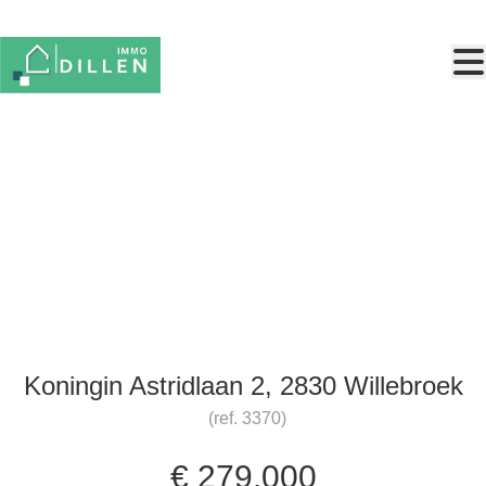
Ga naar hoofdinhoud
Woning met garage en
bijgebouw
Koningin Astridlaan 2, 2830 Willebroek
(ref.
3370
)
€ 279.000