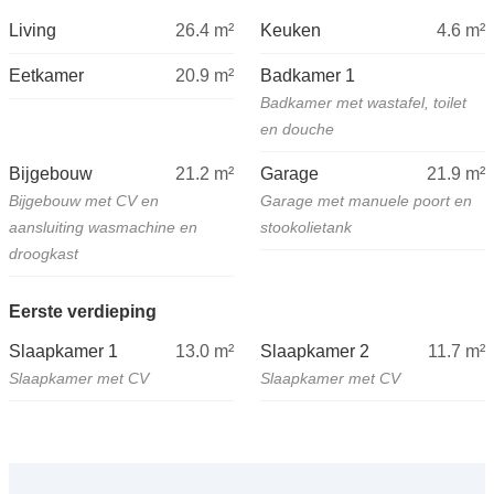
Living
26.4
m²
Keuken
4.6
m²
Eetkamer
20.9
m²
Badkamer 1
Badkamer met wastafel, toilet
en douche
Bijgebouw
21.2
m²
Garage
21.9
m²
Bijgebouw met CV en
Garage met manuele poort en
aansluiting wasmachine en
stookolietank
droogkast
Eerste verdieping
Slaapkamer 1
13.0
m²
Slaapkamer 2
11.7
m²
Slaapkamer met CV
Slaapkamer met CV