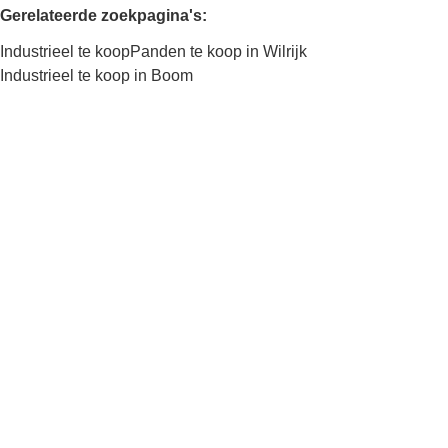
Gerelateerde zoekpagina's
:
Industrieel te koop
Panden te koop in Wilrijk
Industrieel te koop in Boom
Kaartweergave
Zoekopdracht
Sorteer op