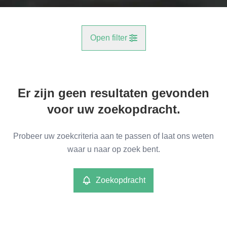
Open filter
Gemeente
Er zijn geen resultaten gevonden
Wilrijk (2610)
Remove
voor uw zoekopdracht.
Type
Probeer uw zoekcriteria aan te passen of laat ons weten
Industrieel
waar u naar op zoek bent.
Remove
Zoekopdracht
Meer criteria
min
max