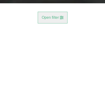
Open filter
Gemeente
NIEUW
Aartselaar (2630)
Remove
Type
Meer criteria
min
max
Garagebox