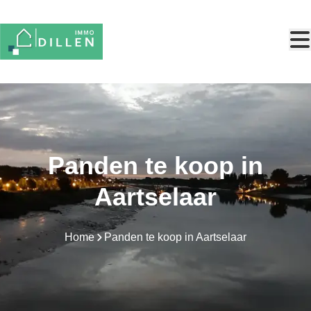
Ga naar hoofdinhoud
Panden te koop in
Aartselaar
Home
Panden te koop in Aartselaar