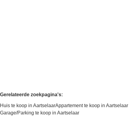
Gelijkvloers appartement met garagebox
2630 Aartselaar
(ref.
2717
)
Verkocht
2
1
87
m²
87
m²
1
Gerelateerde zoekpagina's
:
Huis te koop in Aartselaar
Appartement te koop in Aartselaar
Garage/Parking te koop in Aartselaar