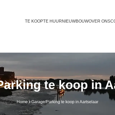
TE KOOP
TE HUUR
NIEUWBOUW
OVER ONS
C
arking te koop in A
Home
Garage/Parking te koop in Aartselaar