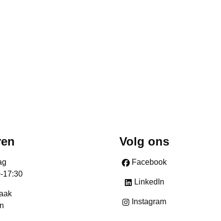
ren
Volg ons
ag
Facebook
0-17:30
LinkedIn
raak
Instagram
n