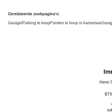
Gerelateerde zoekpagina's
:
Garage/Parking te koop
Panden te koop in Aartselaar
Garag
Im
Henri 
BTW
in