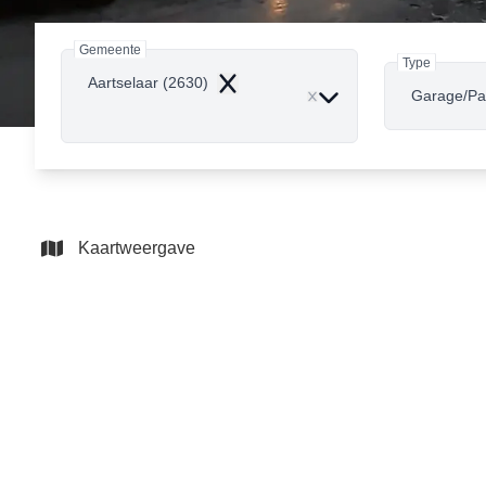
Gemeente
Type
Aartselaar (2630)
Remove
Garage/Pa
Kaartweergave
NIEUW