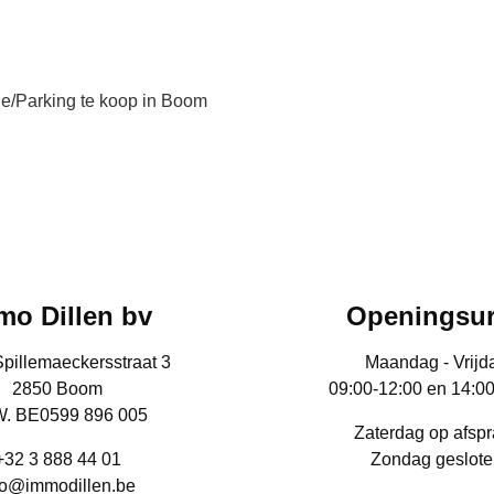
e/Parking te koop in Boom
mo Dillen bv
Openingsu
Spillemaeckersstraat 3
Maandag - Vrijd
2850 Boom
09:00-12:00 en 14:0
. BE0599 896 005
Zaterdag op afsp
+32 3 888 44 01
Zondag geslote
fo@immodillen.be