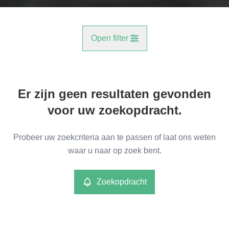
Open filter
Gemeente
Er zijn geen resultaten gevonden
Aartselaar (2630)
Remove
voor uw zoekopdracht.
Type
Probeer uw zoekcriteria aan te passen of laat ons weten
Commercieel
waar u naar op zoek bent.
Remove
Zoekopdracht
Meer criteria
min
max