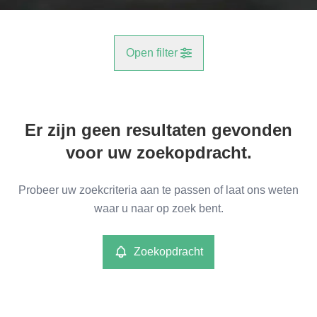
Open filter
Gemeente
Er zijn geen resultaten gevonden
Aartselaar (2630)
Remove
voor uw zoekopdracht.
Type
Probeer uw zoekcriteria aan te passen of laat ons weten
Kantoren
waar u naar op zoek bent.
Remove
Zoekopdracht
Meer criteria
min
max