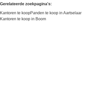
Gerelateerde zoekpagina's
:
Kantoren te koop
Panden te koop in Aartselaar
Kantoren te koop in Boom
Kaartweergave
Zoekopdracht
Sorteer op