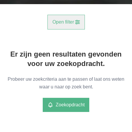
Open filter
Gemeente
Er zijn geen resultaten gevonden
Aartselaar (2630)
Remove
voor uw zoekopdracht.
Type
Probeer uw zoekcriteria aan te passen of laat ons weten
Opbrengsteigendom
waar u naar op zoek bent.
Remove
Zoekopdracht
Meer criteria
min
max