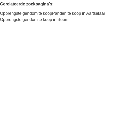
Gerelateerde zoekpagina's
:
Opbrengsteigendom te koop
Panden te koop in Aartselaar
Opbrengsteigendom te koop in Boom
Kaartweergave
Zoekopdracht
Sorteer op