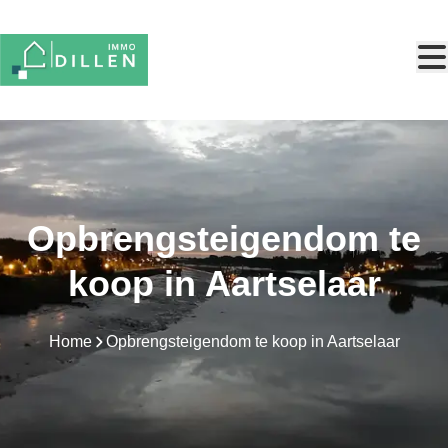
Ga naar hoofdinhoud
Opbrengsteigendom te
koop in Aartselaar
Home
Opbrengsteigendom te koop in Aartselaar