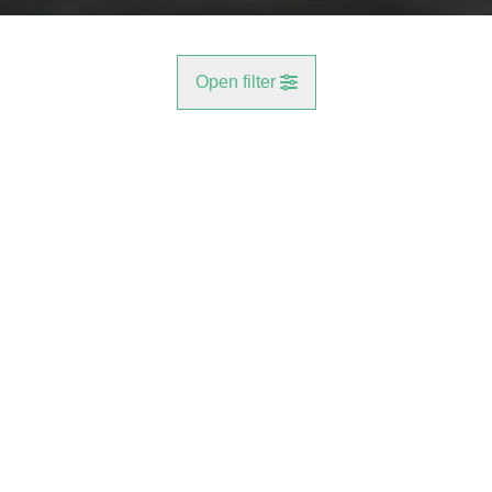
Open filter
Gemeente
VERKOCHT
Antwerpen (2610, 2660)
Remove
Type
Meer criteria
min
max
Energiezuinig Appartement met Garagebox