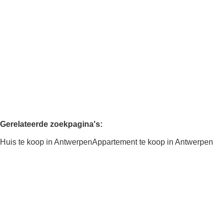
(ref.
3301
)
Verkocht
2
1
80
m²
105
m²
1
Gerelateerde zoekpagina's
:
Huis te koop in Antwerpen
Appartement te koop in Antwerpen