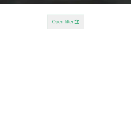
Open filter
Gemeente
VERKOCHT
Antwerpen (2610, 2660)
Remove
Type
Appartement
Remove
Meer criteria
min
max
Energiezuinig Appartement met Garagebox