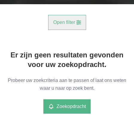
Open filter
Gemeente
Er zijn geen resultaten gevonden
Antwerpen (2610, 2660)
Remove
voor uw zoekopdracht.
Type
Probeer uw zoekcriteria aan te passen of laat ons weten
Kantoren
waar u naar op zoek bent.
Remove
Zoekopdracht
Meer criteria
min
max