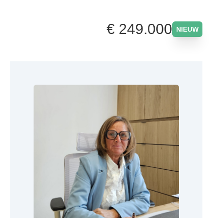
€ 249.000
NIEUW