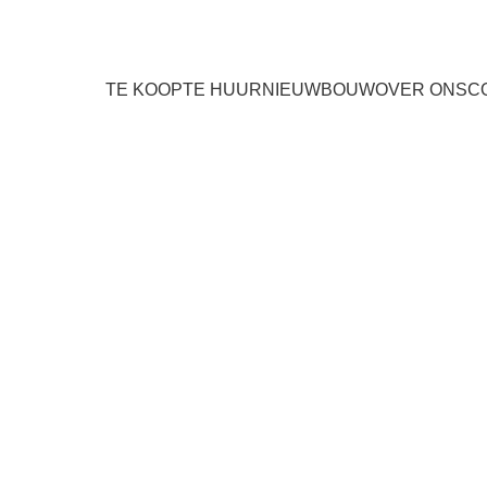
TE KOOP
TE HUUR
NIEUWBOUW
OVER ONS
C
nt met drie slaapkamers e