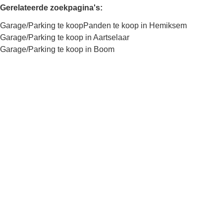
Gerelateerde zoekpagina's
:
Garage/Parking te koop
Panden te koop in Hemiksem
Garage/Parking te koop in Aartselaar
Garage/Parking te koop in Boom
Kaartweergave
Zoekopdracht
Sorteer op