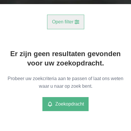
Open filter
Gemeente
Er zijn geen resultaten gevonden
Hemiksem (2620)
Remove
voor uw zoekopdracht.
Type
Probeer uw zoekcriteria aan te passen of laat ons weten
Garage/Parking
waar u naar op zoek bent.
Remove
Zoekopdracht
Meer criteria
min
max