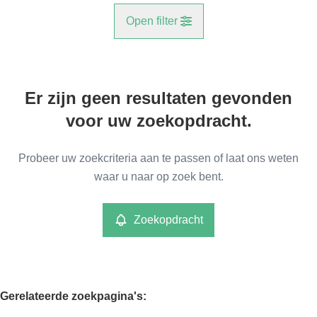
Open filter
Gemeente
Er zijn geen resultaten gevonden
Lier (2500)
Remove
voor uw zoekopdracht.
Type
Probeer uw zoekcriteria aan te passen of laat ons weten
Huis
waar u naar op zoek bent.
Remove
Zoekopdracht
Meer criteria
min
max
Gerelateerde zoekpagina's
: