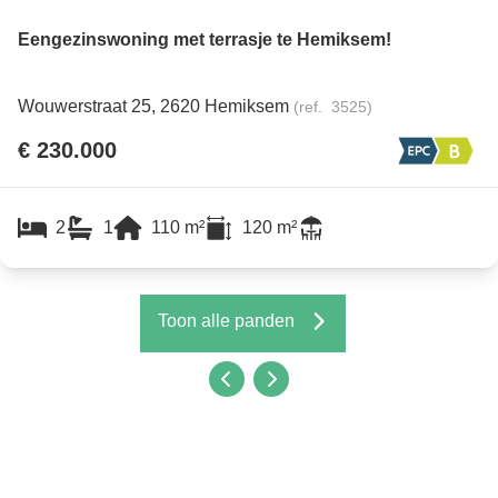
Eengezinswoning met terrasje te Hemiksem!
Wouwerstraat 25, 2620 Hemiksem
(ref.
3525
)
€ 230.000
2
1
110
m²
120
m²
Toon alle panden