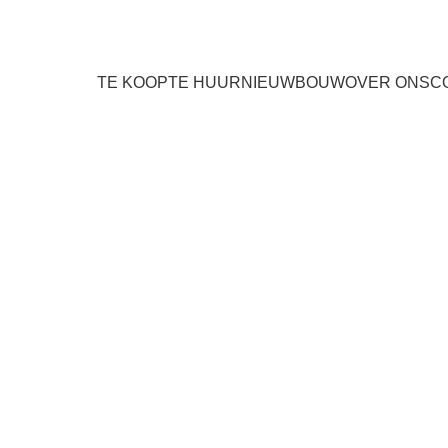
TE KOOP
TE HUUR
NIEUWBOUW
OVER ONS
C
Penthouse met ruim terra