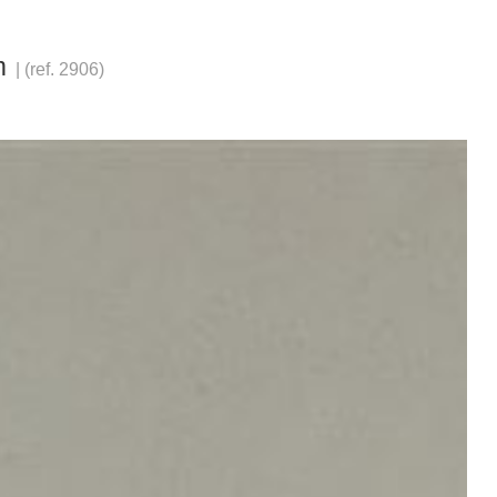
m
|
(ref.
2906
)