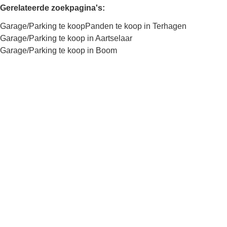
Gerelateerde zoekpagina's
:
Garage/Parking te koop
Panden te koop in Terhagen
Garage/Parking te koop in Aartselaar
Garage/Parking te koop in Boom
Kaartweergave
Zoekopdracht
Sorteer op