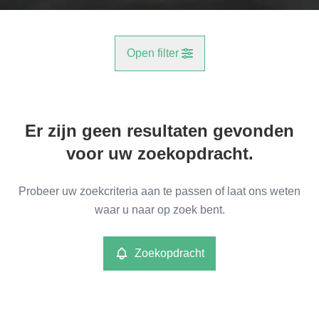
Open filter
Gemeente
Er zijn geen resultaten gevonden
Reet (2840)
Remove
voor uw zoekopdracht.
Type
Probeer uw zoekcriteria aan te passen of laat ons weten
Garage/Parking
waar u naar op zoek bent.
Remove
Zoekopdracht
Meer criteria
min
max