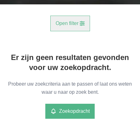
Open filter
Gemeente
Er zijn geen resultaten gevonden
Willebroek (2830)
Remove
voor uw zoekopdracht.
Type
Probeer uw zoekcriteria aan te passen of laat ons weten
Garage/Parking
waar u naar op zoek bent.
Remove
Zoekopdracht
Meer criteria
min
max