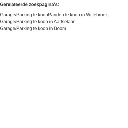
Gerelateerde zoekpagina's
:
Garage/Parking te koop
Panden te koop in Willebroek
Garage/Parking te koop in Aartselaar
Garage/Parking te koop in Boom
Kaartweergave
Zoekopdracht
Sorteer op