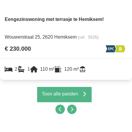
Eengezinswoning met terrasje te Hemiksem!
Wouwerstraat 25, 2620 Hemiksem
(ref.
3525
)
€ 230.000
2
1
110
m²
120
m²
Toon alle panden